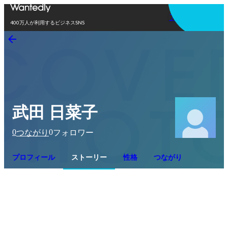
アプリを使う
400万人が利用するビジネスSNS
武田 日菜子
0
0
つながり
フォロワー
プロフィール
ストーリー
性格
つながり