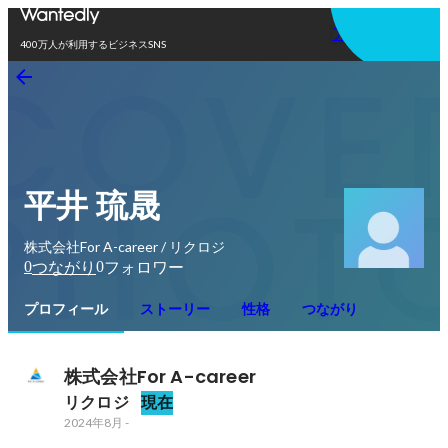
アプリを使う
400万人が利用するビジネスSNS
平井 琉晟
株式会社For A-career / リクロジ
0
0
つながり
フォロワー
プロフィール
ストーリー
性格
つながり
株式会社For A-career
リクロジ
現在
2024年8月
-