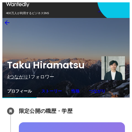
アプリを使う
400万人が利用するビジネスSNS
Taku Hiramatsu
4
1
つながり
フォロワー
プロフィール
ストーリー
性格
つながり
限定公開の職歴・学歴