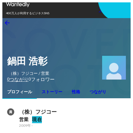
アプリを使う
400万人が利用するビジネスSNS
鍋田 浩彰
（株）フジコー / 営業
0
0
つながり
フォロワー
プロフィール
ストーリー
性格
つながり
（株）フジコー
営業
現在
2009年
-