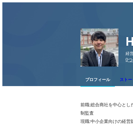
H
経営
0
つ
プロフィール
ストー
前職:総合商社を中心とし
制監査

現職:中小企業向けの経営