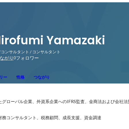
irofumi Yamazaki
コンサルタント / コンサルタント
0
ながり
フォロワー
リー
性格
つながり
たグローバル企業、外資系企業へのIFRS監査、金商法および会社
財務コンサルタント、税務顧問、成長支援、資金調達