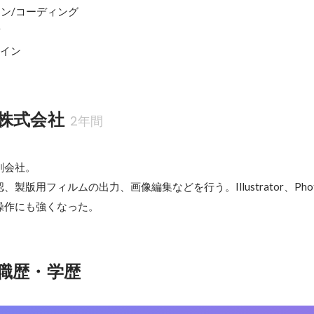
イン/コーディング



ザイン
株式会社
2年間
ー
会社。

製版用フィルムの出力、画像編集などを行う。Illustrator、Phot
操作にも強くなった。
職歴・学歴