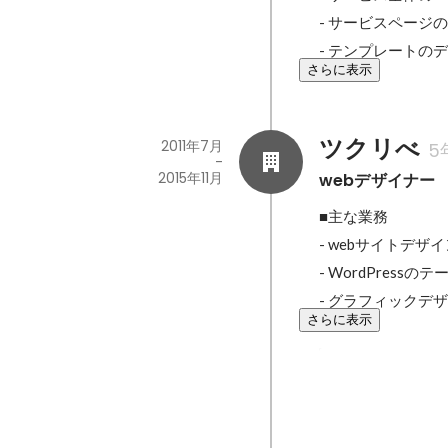
- サービスページ
- テンプレートの
さらに表示
ツクリべ
2011年7月
5
-
2015年11月
webデザイナー
■主な業務

- webサイトデザ
- WordPressの
- グラフィックデ
さらに表示