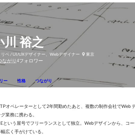
小川 裕之
リベ / UI/UXデザイナー、Webデザイナー
東京
4
つながり
フォロワー
リー
性格
つながり
TPオペレーターとして2年間勤めたあと、複数の制作会社でWeb 
グ業務に携わる。

URIBEという屋号でフリーランスとして独立。Webデザインから、コ
等幅広く手がけている。