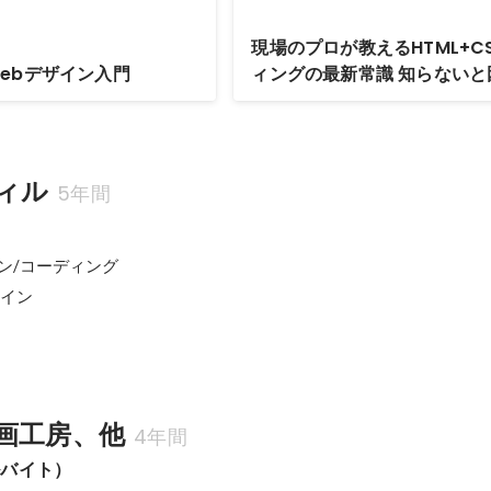
現場のプロが教えるHTML+C
ebデザイン入門
ィングの最新常識 知らないと
デザインの新ルール4
ィル
5年間
イン/コーディング

イン

画工房、他
4年間
ルバイト）