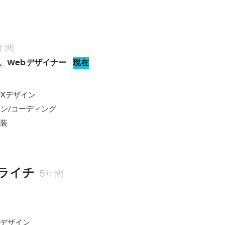
年間
ー、Webデザイナー
現在
UXデザイン

イン/コーディング

実装
ライチ
5年間
ー
Iデザイン
