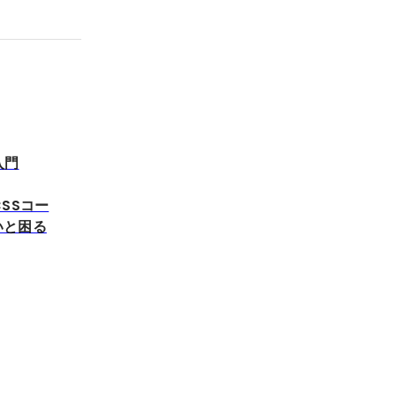
入門
SSコー
いと困る