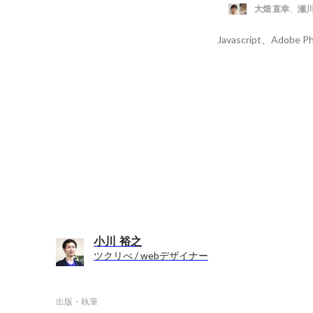
大畑 直幸
、
瀬川
小川 裕之
ツクリべ / webデザイナー
出版・執筆