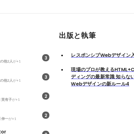
出版と執筆
レスポンシブWebデザイン
3
の他2人
が+1
現場のプロが教えるHTML+C
ディングの最新常識 知らな
3
の他2人
が+1
Webデザインの新ルール4
2
 芙有子
が+1
2
 伸一
が+1
tor