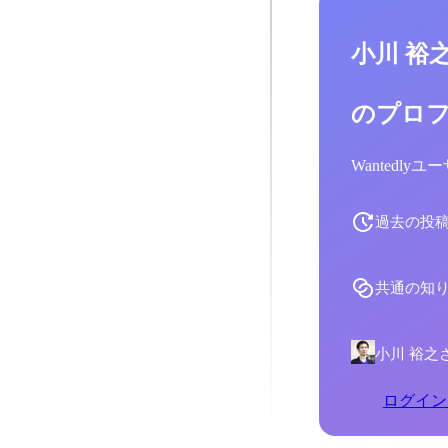
小川 裕
のプロ
Wantedl
過去の投
共通の知
小川 裕之
ログイン