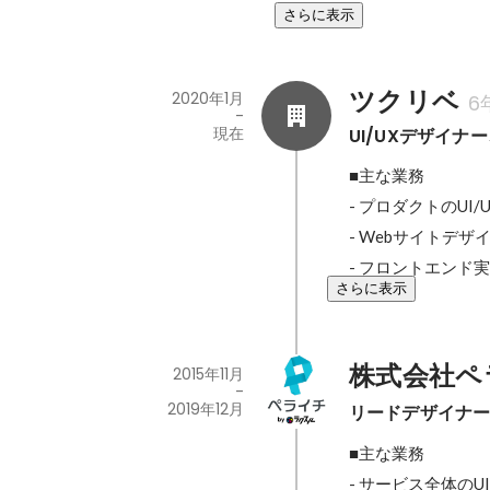
さらに表示
ツクリベ
2020年1月
6
-
現在
UI/UXデザイナ
■主な業務

- プロダクトのUI/
- Webサイトデザ
- フロントエンド
さらに表示
株式会社ペ
2015年11月
-
2019年12月
リードデザイナ
■主な業務

- サービス全体のU