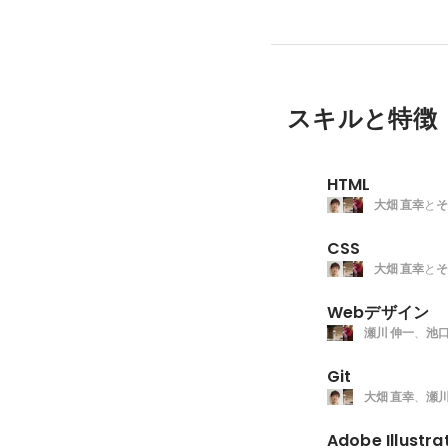
スキルと特徴
HTML
大畑 直幸
と
そ
CSS
大畑 直幸
と
そ
Webデザイン
瀬川 伸一
、
池口
Git
大畑 直幸
、
瀬川
Adobe Illustra