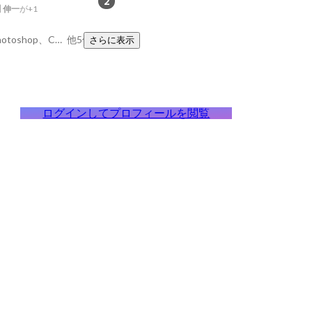
2
 伸一
が+1
Javascript、Adobe Photoshop、CakePHP
他5件
さらに表示
ログインしてプロフィールを閲覧