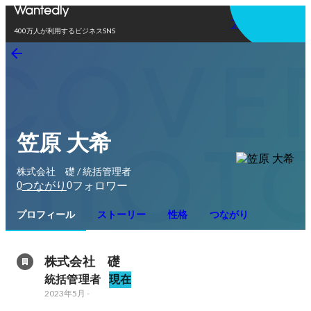
アプリを使う
400万人が利用するビジネスSNS
笠原 大希
株式会社 礎 / 統括管理者
0
0
つながり
フォロワー
プロフィール
ストーリー
性格
つながり
株式会社　礎
統括管理者
現在
2023年5月
-