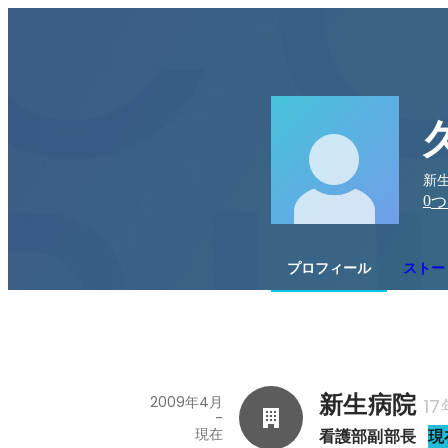
新生
0
つ
プロフィール
ストー
新生病院
2009年4月
1
-
現在
看護部副部長
現