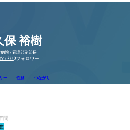
久保 裕樹
病院 / 看護部副部長
0
ながり
フォロワー
リー
性格
つながり
7年間
在