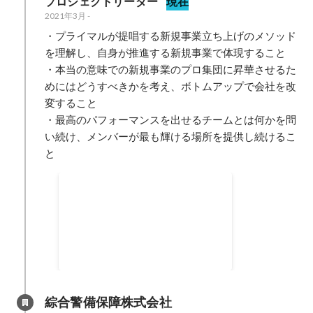
プロジェクトリーダー
現在
2021年3月
-
・プライマルが提唱する新規事業立ち上げのメソッド
を理解し、自身が推進する新規事業で体現すること

・本当の意味での新規事業のプロ集団に昇華させるた
めにはどうすべきかを考え、ボトムアップで会社を改
変すること

・最高のパフォーマンスを出せるチームとは何かを問
い続け、メンバーが最も輝ける場所を提供し続けるこ
と
西日本オフィス立ち上げ
入社直後に拠点立ち上げのコアメ
ンバーとして立候補し大阪に拠点
を立ち上げ、西日本のクライアン
2021年4月
ト様と伴走できる環境を構築
綜合警備保障株式会社