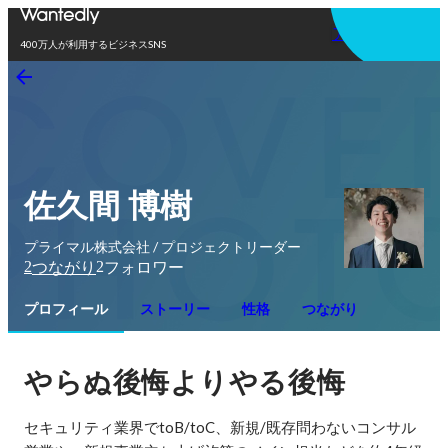
アプリを使う
400万人が利用するビジネスSNS
佐久間 博樹
プライマル株式会社 / プロジェクトリーダー
2
2
つながり
フォロワー
プロフィール
ストーリー
性格
つながり
やらぬ後悔よりやる後悔
セキュリティ業界でtoB/toC、新規/既存問わないコンサル