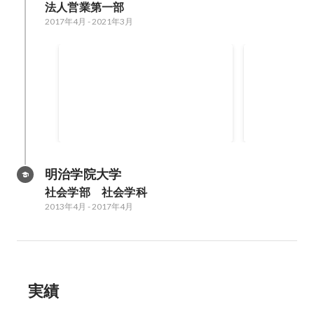
法人営業第一部
2017年4月
-
2021年3月
社内新規事業公募制度への応
新商品拡販
募
の企画・実
新規事業制度が発足したタイミン
新商品取り扱
グで事業案の立案を行い提出
拡販のモデル
フライン販促
2021年1月
2020年7月
運営を全て執
明治学院大学
社会学部　社会学科
2013年4月
-
2017年4月
実績