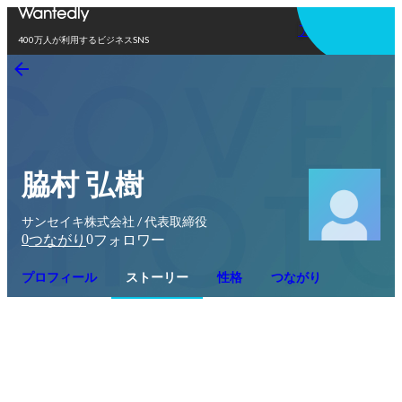
アプリを使う
400万人が利用するビジネスSNS
脇村 弘樹
サンセイキ株式会社 / 代表取締役
0
0
つながり
フォロワー
プロフィール
ストーリー
性格
つながり