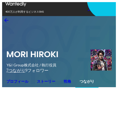
アプリを使う
400万人が利用するビジネスSNS
MORI HIROKI
Y&I Group株式会社 / 執行役員
7
9
つながり
フォロワー
プロフィール
ストーリー
性格
つながり