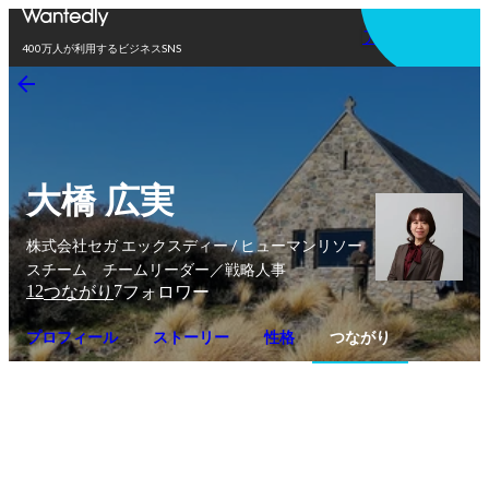
アプリを使う
400万人が利用するビジネスSNS
大橋 広実
株式会社セガ エックスディー / ヒューマンリソー
スチーム チームリーダー／戦略人事
12
7
つながり
フォロワー
プロフィール
ストーリー
性格
つながり