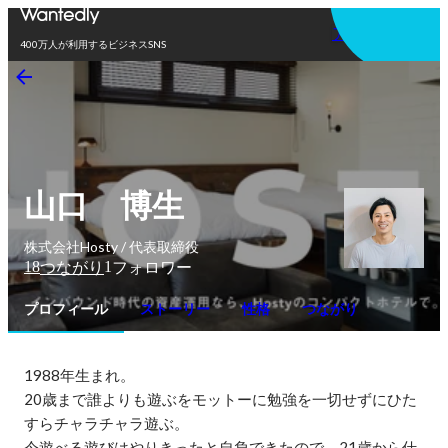
アプリを使う
400万人が利用するビジネスSNS
山口 博生
株式会社Hosty / 代表取締役
18
1
つながり
フォロワー
プロフィール
ストーリー
性格
つながり
1988年生まれ。

20歳まで誰よりも遊ぶをモットーに勉強を一切せずにひた
すらチャラチャラ遊ぶ。

今遊べる遊びはやりきったと自負できたので、21歳から仕