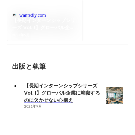
wantedly.com
【長期インターンシップシリ
ーズ Vol. 1】グローバル企業
に就職するのに欠かせない心
2021年9月
構え
出版と執筆
【長期インターンシップシリーズ
Vol. 1】グローバル企業に就職する
のに欠かせない心構え
2021年9月