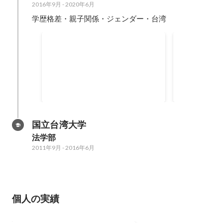
2016年9月
-
2020年6月
学歴格差・親子関係・ジェンダー・台湾
京都大学で交換留学
国立台湾大
究所ジェン
人間・環境学研究科 柴田ゼミ 社
型）
2018年12月
会学研究科 落合ゼミ
2018年10月
-
2019年8月
国立台湾大学
法学部
2011年9月
-
2016年6月
個人の実績