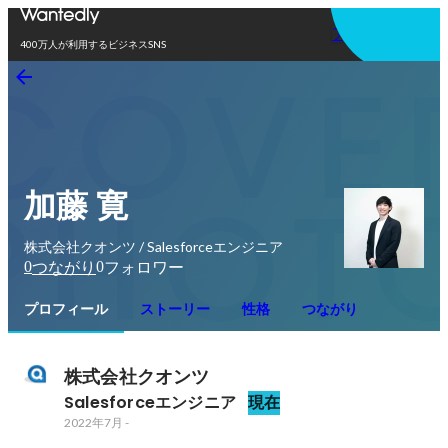
アプリを使う
400万人が利用するビジネスSNS
加藤 寛
株式会社クオンツ / Salesforceエンジニア
0
0
つながり
フォロワー
プロフィール
ストーリー
性格
つながり
株式会社クオンツ
Salesforceエンジニア
現在
2022年7月
-