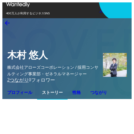
アプリを使う
400万人が利用するビジネスSNS
木村 悠人
株式会社アローズコーポレーション / 採用コンサ
ルティング事業部・ゼネラルマネージャー
2
0
つながり
フォロワー
プロフィール
ストーリー
性格
つながり