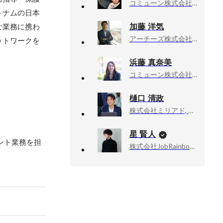
コミューン株式会社, 共同創業者 / 執行役員
トナムの日本
加藤 洋気
な業務に携わ
アーチーズ株式会社, Chief Executive Officer
ットワークを
浜藤 真奈美
コミューン株式会社, セールス
樋口 清政
株式会社ミリアド, 代表取締役社長
星 賢人
ント業務を担
株式会社JobRainbow, CEO