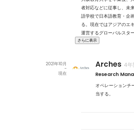
者対応などに従事し、未
語学校で日本語教育・企
る。現在ではアジアのエ
運営するグローバルスタ
さらに表示
Arches
2021年10月
4年
-
現在
Research Mana
オペレーションチ
当する。