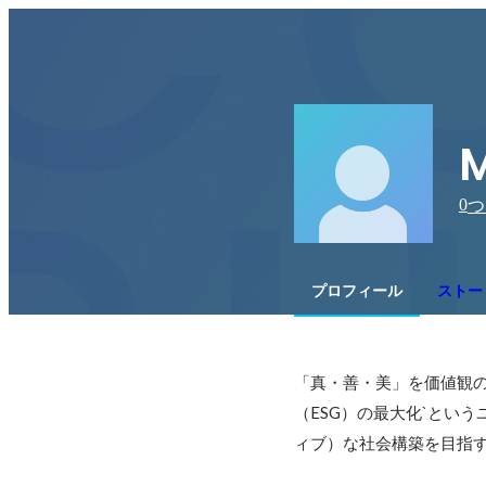
M
0
つ
プロフィール
ストー
「真・善・美」を価値観の
（ESG）の最大化`とい
ィブ）な社会構築を目指