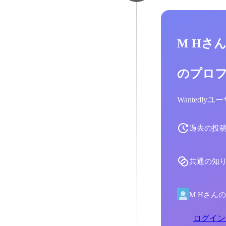
M Hさ
のプロ
Wantedl
過去の投
共通の知
M Hさん
ログイン