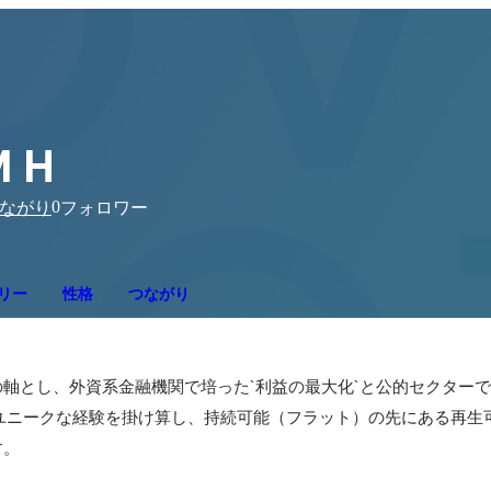
 H
0
ながり
フォロワー
リー
性格
つながり
軸とし、外資系金融機関で培った`利益の最大化`と公的セクターで
うユニークな経験を掛け算し、持続可能（フラット）の先にある再生
す。