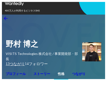
アプリを使う
400万人が利用するビジネスSNS
野村 博之
VISITS Technologies 株式会社 / 事業開発部・部
長
13
14
つながり
フォロワー
プロフィール
ストーリー
性格
つながり