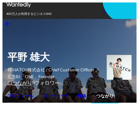
アプリを使う
400万人が利用するビジネスSNS
平野 雄大
REHATCH株式会社 / Chief Customer Officer ／
広告BI「ONE」Founder
21
9
つながり
フォロワー
プロフィール
ストーリー 1
性格
つながり