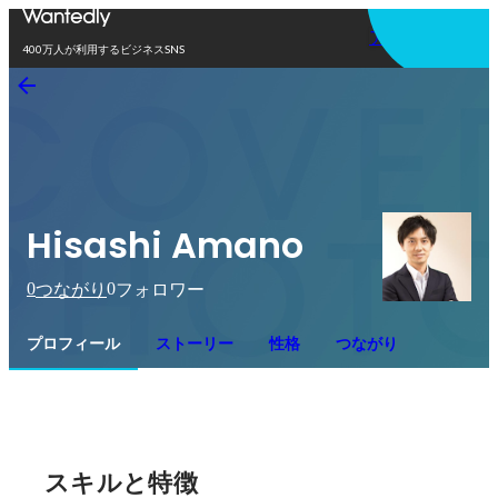
アプリを使う
400万人が利用するビジネスSNS
Hisashi Amano
0
0
つながり
フォロワー
プロフィール
ストーリー
性格
つながり
スキルと特徴