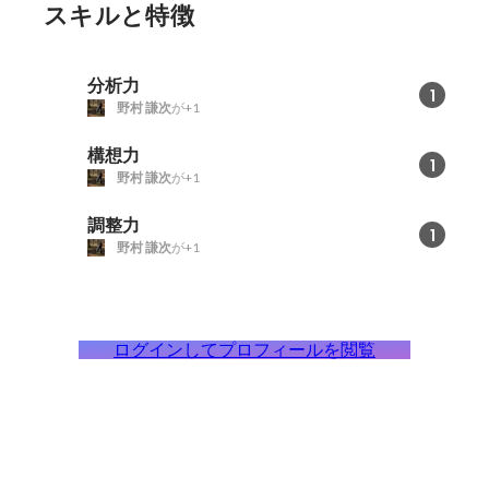
スキルと特徴
分析力
1
野村 謙次
が+1
構想力
1
野村 謙次
が+1
調整力
1
野村 謙次
が+1
ログインしてプロフィールを閲覧