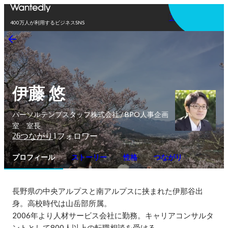
アプリを使う
400万人が利用するビジネスSNS
伊藤 悠
パーソルテンプスタッフ株式会社 / BPO人事企画
室 室長
26
1
つながり
フォロワー
プロフィール
ストーリー
性格
つながり
長野県の中央アルプスと南アルプスに挟まれた伊那谷出
身。高校時代は山岳部所属。

2006年より人材サービス会社に勤務。キャリアコンサルタ
ントとして800人以上の転職相談を受ける。
