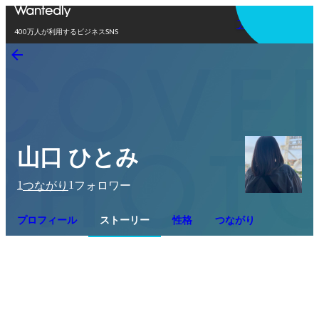
アプリを使う
400万人が利用するビジネスSNS
山口 ひとみ
1
1
つながり
フォロワー
プロフィール
ストーリー
性格
つながり