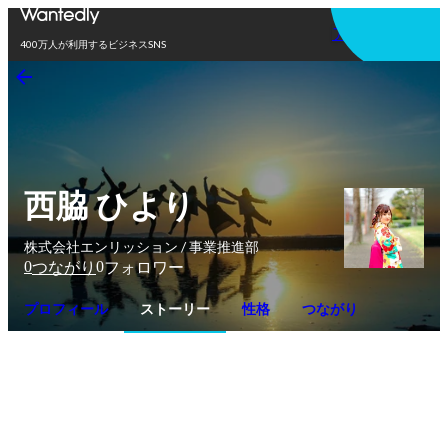
アプリを使う
400万人が利用するビジネスSNS
西脇 ひより
株式会社エンリッション / 事業推進部
0
0
つながり
フォロワー
プロフィール
ストーリー
性格
つながり