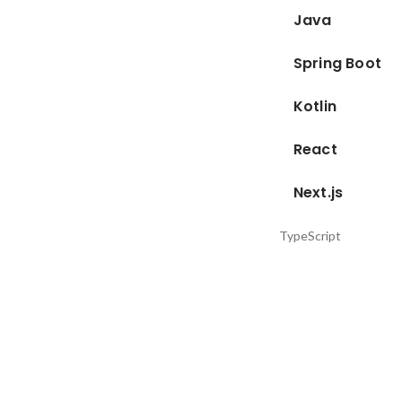
Java
Spring Boot
Kotlin
React
Next.js
TypeScript