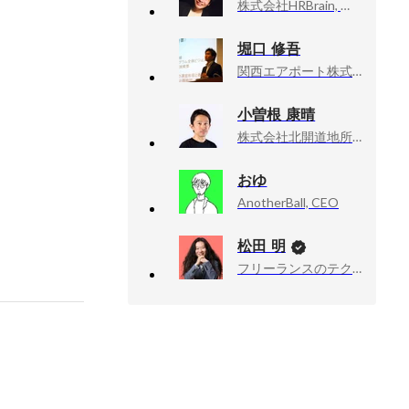
株式会社HRBrain, 執行役員 事業統括本部長
堀口 修吾
関西エアポート株式会社, HRBP
小曽根 康晴
株式会社北開道地所, 最高人事責任者 (CHRO)
おゆ
AnotherBall, CEO
松田 明
フリーランスのテクニカルアドバイザー業, 技術顧問