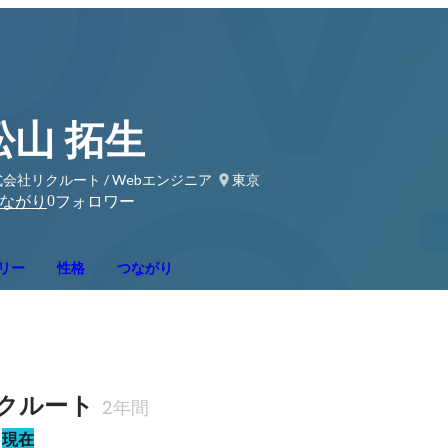
松山 拓生
会社リクルート / Webエンジニア
東京
0
ながり
フォロワー
リー
性格
つながり
クルート
2年間
現在