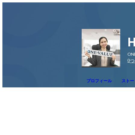
H
ON
0
つ
プロフィール
ストー