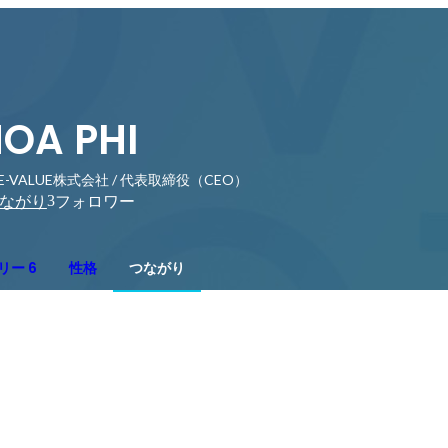
OA PHI
E-VALUE株式会社 / 代表取締役（CEO）
3
ながり
フォロワー
リー 6
性格
つながり