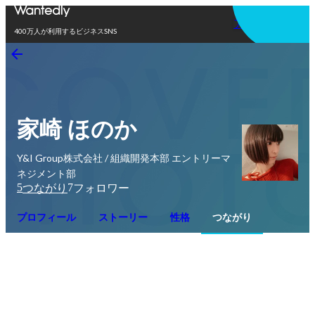
アプリを使う
400万人が利用するビジネスSNS
家崎 ほのか
Y&I Group株式会社 / 組織開発本部 エントリーマ
ネジメント部
5
7
つながり
フォロワー
プロフィール
ストーリー
性格
つながり