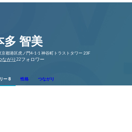
本多 智美
東京都港区虎ノ門4-1-1 神谷町トラストタワー 23F
22
つながり
フォロワー
リー 8
性格
つながり