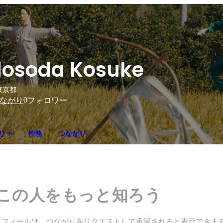
osoda Kosuke
東京都
0
ながり
フォロワー
リー
性格
つながり
この人をもっと知ろう
ロフィールは、つながりをリクエストして承認されると表示できま