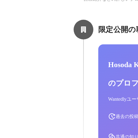
限定公開の
Hosoda
のプロ
Wantedl
過去の投
共通の知