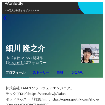
アプリを使う
400万人が利用するビジネスSNS
細川 隆之介
株式会社TAIAN / 開発部
11
12
つながり
フォロワー
プロフィール
ストーリー
性格
つながり
株式会社 TAIAN ソフトウェアエンジニア。

テックブログ: https://zenn.dev/p/taian

ポッドキャスト「熱源.fm」: https://open.spotify.com/show/