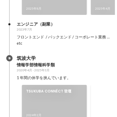
2025年8月
2025年4月
エンジニア（副業）
2023年7月
フロントエンド  / バックエンド / コーポレート業務 …
etc
筑波大学
情報学部情報科学類
2020年4月
-
2025年3月
1 年間の休学を挟んでいます。
筑波大学の学
TSUKUBA CONNÉCT 登壇
門の責任者
筑波大学のオ
WEB 部門
の助けを借り
2020年6月
-
20
2024年2月