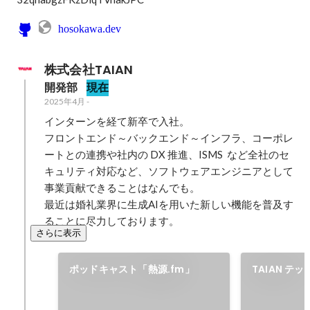
hosokawa.dev
株式会社TAIAN
開発部
現在
2025年4月
-
インターンを経て新卒で入社。

フロントエンド～バックエンド～インフラ、コーポレ
ートとの連携や社内の DX 推進、ISMS  など全社のセ
キュリティ対応など、ソフトウェアエンジニアとして
事業貢献できることはなんでも。

最近は婚礼業界に生成AIを用いた新しい機能を普及す
ることに尽力しております。
さらに表示
ポッドキャスト「熱源.fm」
TAIAN テ