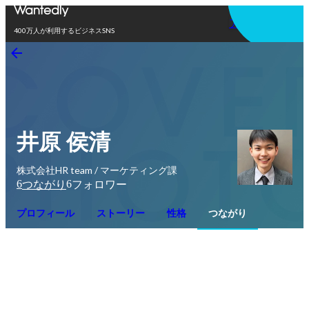
アプリを使う
400万人が利用するビジネスSNS
井原 侯清
株式会社HR team / マーケティング課
6
6
つながり
フォロワー
プロフィール
ストーリー
性格
つながり