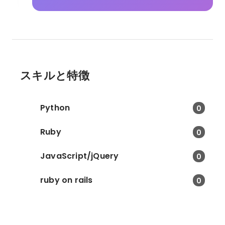
スキルと特徴
Python
0
Ruby
0
JavaScript/jQuery
0
ruby on rails
0