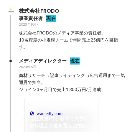
株式会社FRODO
事業責任者
現在
2025年9月
-
株式会社FRODOのメディア事業の責任者。

10名程度の小規模チームで年間売上25億円を目指
す。
メディアディレクター
現在
2024年6月
商材リサーチ→記事ライティング→広告運用まで一気
通貫で担当。

ジョイン3ヶ月目で売上1,300万円/月達成。
wantedly.com
【社員第1号】新卒で大手広
告代理店の道を選んだ彼がメ