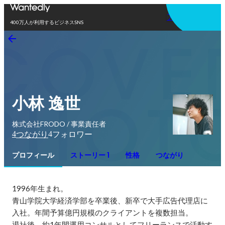
アプリを使う
400万人が利用するビジネスSNS
小林 逸世
株式会社FRODO / 事業責任者
4
4
つながり
フォロワー
プロフィール
ストーリー 1
性格
つながり
1996年生まれ。

青山学院大学経済学部を卒業後、新卒で大手広告代理店に
入社。年間予算億円規模のクライアントを複数担当。

退社後、約1年間運用コンサルとしてフリーランスで活動す