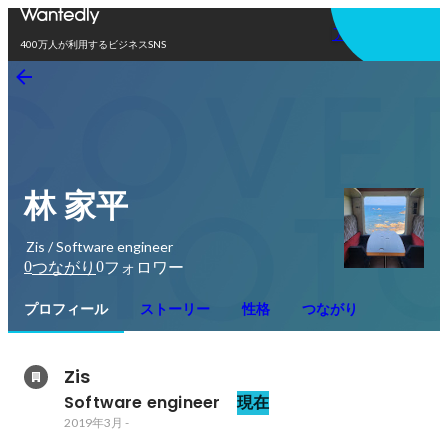
アプリを使う
400万人が利用するビジネスSNS
林 家平
Zis / Software engineer
0
0
つながり
フォロワー
プロフィール
ストーリー
性格
つながり
Zis
Software engineer 
現在
2019年3月
-