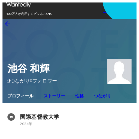
アプリを使う
400万人が利用するビジネスSNS
池谷 和輝
0
0
つながり
フォロワー
プロフィール
ストーリー
性格
つながり
国際基督教大学
2024年