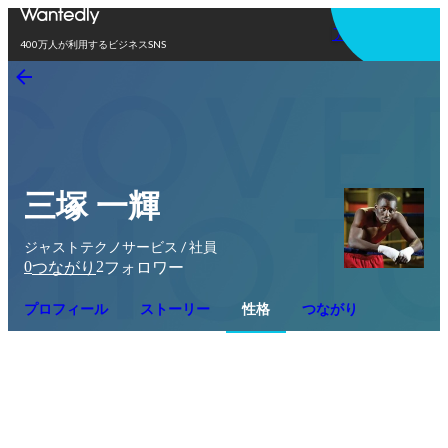
アプリを使う
400万人が利用するビジネスSNS
三塚 一輝
ジャストテクノサービス / 社員
0
2
つながり
フォロワー
プロフィール
ストーリー
性格
つながり