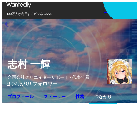
アプリを使う
400万人が利用するビジネスSNS
志村 一輝
合同会社クリエイターサポート / 代表社員
0
0
つながり
フォロワー
プロフィール
ストーリー
性格
つながり