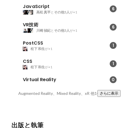
JavaScript
6
高松 真平
と
その他5人
が+1
VR技術
6
川崎 禎紀
と
その他5人
が+1
PostCSS
1
松下 和生
が+1
CSS
1
松下 和生
が+1
Virtual Reality
0
Augmented Reality、Mixed Reality、xR
他1件
さらに表示
出版と執筆