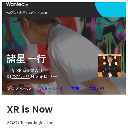
アプリを使う
400万人が利用するビジネスSNS
諸星 一行
某 XR 系企業 A 社
81
34
つながり
フォロワー
プロフィール
ストーリー 1
性格
つながり
XR is Now
ZOZO Technologies, Inc.
