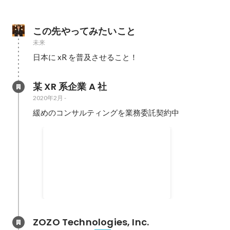
この先やってみたいこと
未来
日本に xR を普及させること！
某 XR 系企業 A 社
2020年2月
-
緩めのコンサルティングを業務委託契約中
2021-2022 Microsoft MVP
for Windows Development
(Mixed Reality)
2020年10月
ZOZO Technologies, Inc.