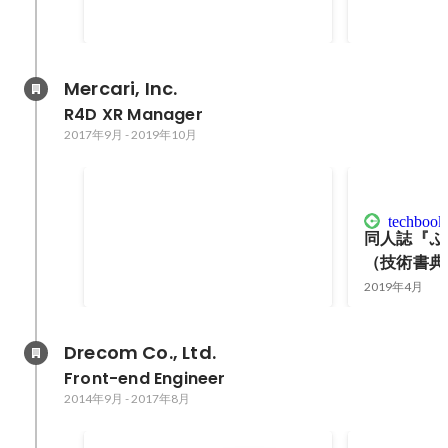
に関する講演が公募に採択され、
管理とコミュ
2020年9月
2019年8月
-
20
2020/09/03 15:30 〜 16:30 の 1 時
ドセッション
間枠で講演しました。
Mercari, Inc.
R4D XR Manager
2017年9月
-
2019年10月
CEDEC 2019 公募 採択
techbookf
「WebXRの現状と実社会への応用
同人誌『ぷ
事例」と題した WebXR に関する
（技術書典
講演が公募に採択され、
2019年9月
2019年4月
2019/09/06 16:30 〜 17:30 の 1 時
間枠で講演しました。
Drecom Co., Ltd.
Front-end Engineer
2014年9月
-
2017年8月