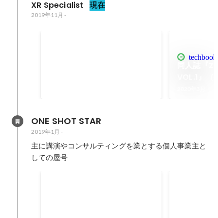
XR Specialist
現在
2019年11月
-
iOSDC JAPAN 2020 公募採
択
techbookf
『iOSではじめるWebAR』という
同人誌『ZOZ
タイトルで iOSDC JAPAN 2020 の
VOL.1』
公募に採択され、オンライン登壇
2020年9月
2020年3月
しました。
ONE SHOT STAR
2019年1月
-
主に講演やコンサルティングを業とする個人事業主と
しての屋号
CEDEC 2020 公募 採択
XR Kaigi 
「xR.fmを通して見た近年のxR業
コアメンバーとし
界の潮流とミライ」と題した XR
を運営 主務