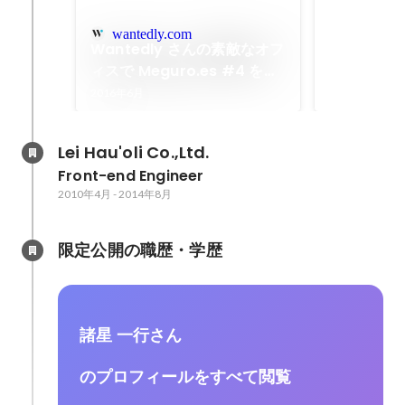
Meguro.e
wantedly.com
Meguro.e
Wantedly さんの素敵なオフ
ロントエンド
ィスで Meguro.es #4 を開
会です。 #1
催しました
2016年6月
でを注力、#
タッチ
Lei Hau'oli Co.,Ltd.
Front-end Engineer
2010年4月
-
2014年8月
限定公開の職歴・学歴
諸星 一行さん
のプロフィールをすべて閲覧