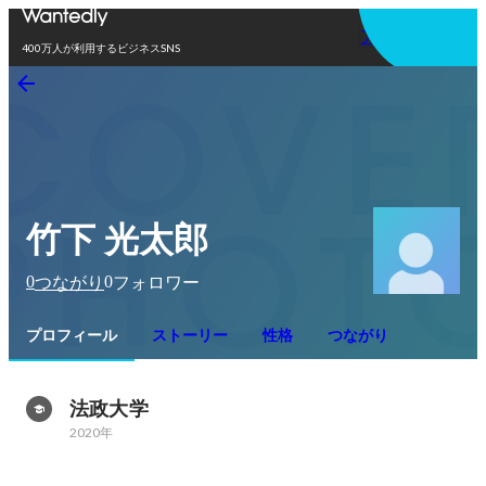
アプリを使う
400万人が利用するビジネスSNS
竹下 光太郎
0
0
つながり
フォロワー
プロフィール
ストーリー
性格
つながり
法政大学
2020年