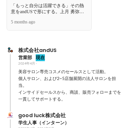
「もっと自分は活躍できる」その熱
意をandUSで形にする。上月 勇弥が
見つけた、人間関係と成長が両立す
5 months ago
る場所
株式会社andUS 
営業部
現在
2024年4月
-
美容サロン専売コスメのセールスとして活動。

個人サロン、および2~5店舗展開の法人サロンを担
当。

インサイドセールスから、商談、販売フォローまでを
一貫してサポートする。
good luck株式会社
学生人事（インターン）