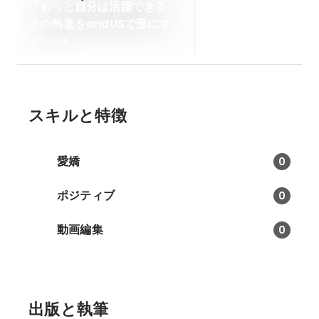
「もっと自分は活躍できる」
その熱意をandUSで形にす
る。上月 勇弥が見つけた、人
2026年3月
間関係と成長が両立する場所
スキルと特徴
愛嬌
0
ポジティブ
0
動画編集
0
出版と執筆