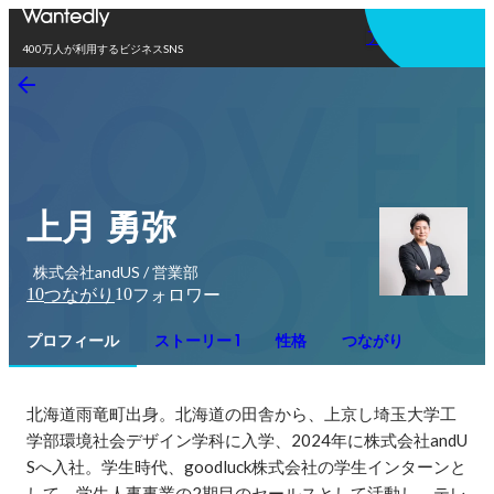
アプリを使う
400万人が利用するビジネスSNS
上月 勇弥
株式会社andUS / 営業部
10
10
つながり
フォロワー
プロフィール
ストーリー 1
性格
つながり
北海道雨竜町出身。北海道の田舎から、上京し埼玉大学工
学部環境社会デザイン学科に入学、2024年に株式会社andU
Sへ入社。学生時代、goodluck株式会社の学生インターンと
して、学生人事事業の2期目のセールスとして活動し、テレ