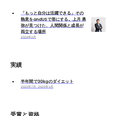
「もっと自分は活躍できる」その
熱意をandUSで形にする。上月 勇
弥が見つけた、人間関係と成長が
両立する場所
2026年3月
実績
半年間で30kgのダイエット
2022年7月
-
2023年1月
受賞と資格