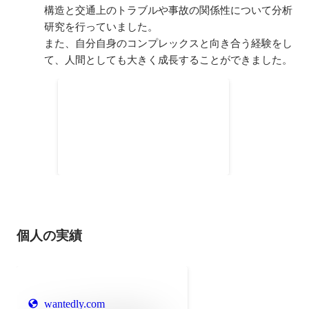
構造と交通上のトラブルや事故の関係性について分析
研究を行っていました。

また、自分自身のコンプレックスと向き合う経験をし
て、人間としても大きく成長することができました。
半年間で30kgのダイエット
大学でアメリカンフットボール部
を退部し、幼少期からのコンプレ
ックスであった体型と真剣に向き
2022年7月
-
2023年1月
合う。特別なことはなく、日々の
運動と食事制限を継続し続けるこ
とでリバウンドを一度もせずに
30kgのダイエットを成功。
個人の実績
wantedly.com