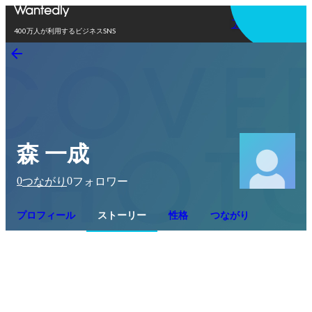
アプリを使う
400万人が利用するビジネスSNS
森 一成
0
0
つながり
フォロワー
プロフィール
ストーリー
性格
つながり