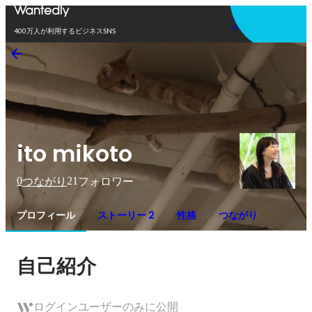
アプリを使う
400万人が利用するビジネスSNS
ito mikoto
0
21
つながり
フォロワー
プロフィール
ストーリー 2
性格
つながり
自己紹介
ログインユーザーのみに公開