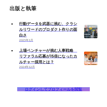
出版と執筆
行動データを武器に挑む、クラシ
ルリワードのプロダクト作りの面
白さ
2025年1月
上場ベンチャーが挑む人事戦略
リファラル応募が15倍になったカ
ルチャー採用とは？
2024年12月
ログインしてプロフィールを閲覧