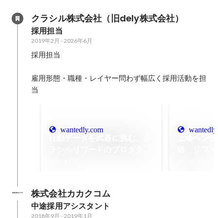
クラシル株式会社（旧dely株式会社）
採用担当
2019年2月
-
2026年6月
採用担当

雇用形態・職種・レイヤー問わず幅広く採用活動を担
当
wantedly.com
wantedly
行動データを武器に挑む、ク
上場ベンチ
ラシルリワードのプロダクト
略 リファ
作りの面白さ
なったカル
2025年1月
2024年12月
株式会社カカクコム
中途採用アシスタント
2018年9月
-
2019年1月