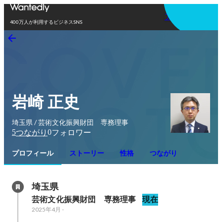
アプリを使う
400万人が利用するビジネスSNS
岩崎 正史
埼玉県 / 芸術文化振興財団 専務理事
5
0
つながり
フォロワー
プロフィール
ストーリー
性格
つながり
埼玉県
芸術文化振興財団　専務理事
現在
2025年4月
-