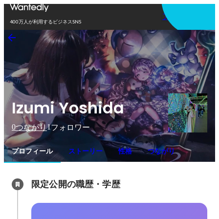
アプリを使う
400万人が利用するビジネスSNS
Izumi Yoshida
0
1
つながり
フォロワー
プロフィール
ストーリー
性格
つながり
限定公開の職歴・学歴