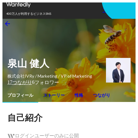
アプリを使う
400万人が利用するビジネスSNS
泉山 健人
株式会社IVRy / Marketing / VP of Marketing
17
6
つながり
フォロワー
プロフィール
ストーリー
性格
つながり
自己紹介
ログインユーザーのみに公開