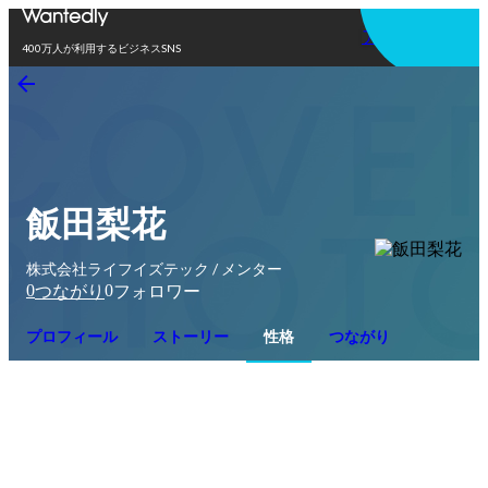
アプリを使う
400万人が利用するビジネスSNS
飯田梨花
株式会社ライフイズテック / メンター
0
0
つながり
フォロワー
プロフィール
ストーリー
性格
つながり