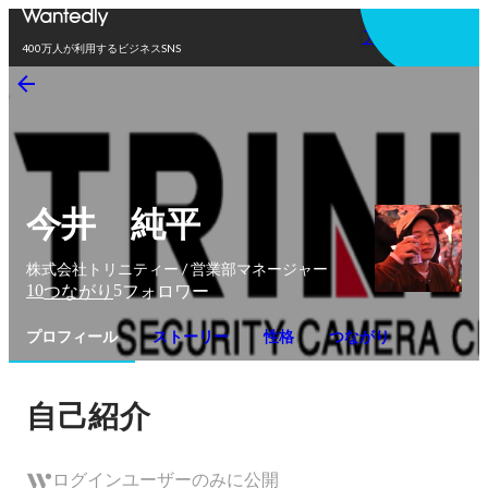
アプリを使う
400万人が利用するビジネスSNS
今井 純平
株式会社トリニティー / 営業部マネージャー
10
5
つながり
フォロワー
プロフィール
ストーリー
性格
つながり
自己紹介
ログインユーザーのみに公開