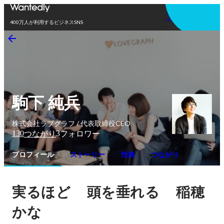
アプリを使う
400万人が利用するビジネスSNS
駒下 純兵
株式会社ラブグラフ / 代表取締役CEO
130
3
つながり
フォロワー
プロフィール
ストーリー
性格
つながり
実るほど
頭を垂れる
稲穂
かな