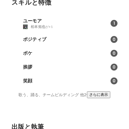
スキルと特徴
ユーモア
1
松本 拓也
が+1
ポジティブ
0
ボケ
0
挨拶
0
笑顔
0
歌う、踊る、チームビルディング
他2件
さらに表示
出版と執筆