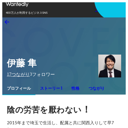
アプリを使う
400万人が利用するビジネスSNS
伊藤 隼
17
3
つながり
フォロワー
プロフィール
ストーリー 1
性格
つながり
！
陰の労苦を厭わない
2015年まで埼玉で生活し、配属と共に関西入りして早7