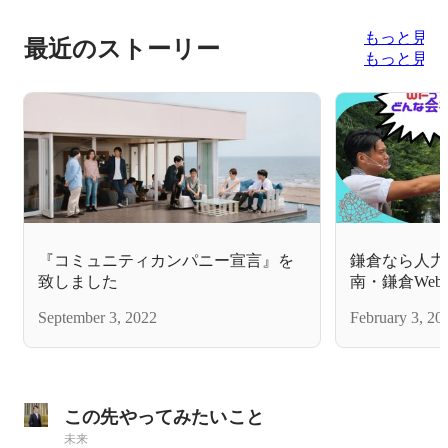
もっと見る
最近のストーリー
もっと見る
『コミュニティカンパニー宣言』を
鎌倉なら人力
致しました
南・鎌倉We
「(株)ウィ
September 3, 2022
February 3, 20
んな会社！？
この先やってみたいこと
未来