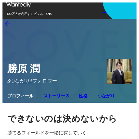
アプリを使う
400万人が利用するビジネスSNS
勝原 潤
8
3
つながり
フォロワー
プロフィール
ストーリー 3
性格
つながり
できないのは決めないから
勝てるフィールドを一緒に探していく